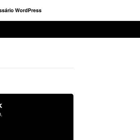
ssário WordPress
k
.