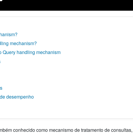
chanism?
dling mechanism?
do Query handling mechanism
a
es
o de desempenho
mbém conhecido como mecanismo de tratamento de consultas,