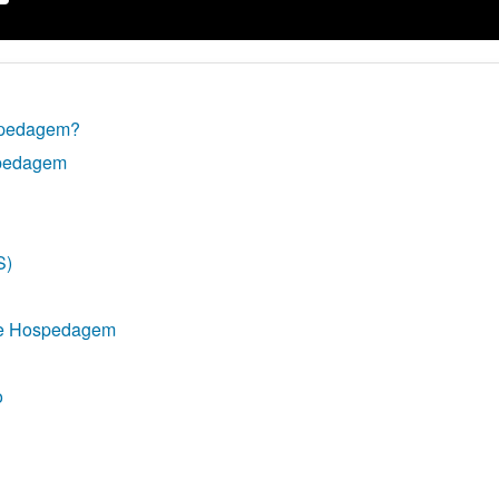
spedagem?
spedagem
S)
 de Hospedagem
o