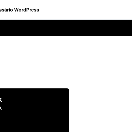
ssário WordPress
k
.