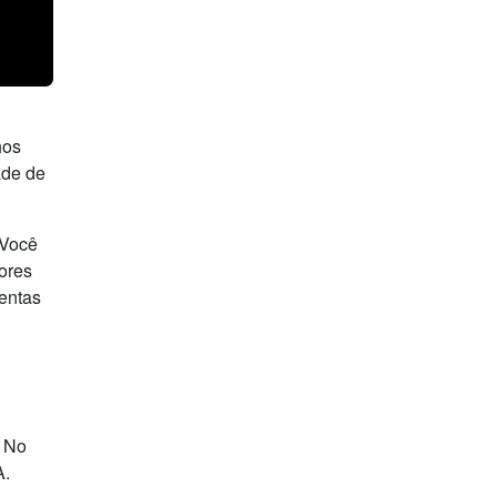
hos
ade de
“Você
ores
mentas
. No
IA.