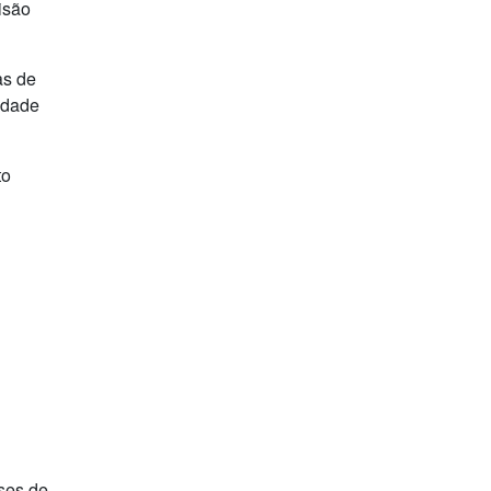
isão
as de
idade
to
ises de