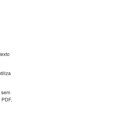
texto
tiliza
o sem
s PDF,