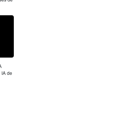
A
e IA de