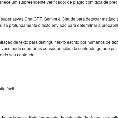
ornece um surpreendente verificador de plagio com taxa de prec
 superlativas ChatGPT, Gemini e Claude para detectar instânci
alisa profundamente o texto enviado para determinar a probabil
valiação de texto para distinguir texto escrito por humanos de tex
xto, você pode superar as consequências do conteúdo gerado por
de do seu conteúdo.
to fácil.
dado em Monica. Esta ferramenta de detecção de IA realiza anál