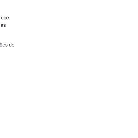
erece
uas
rões de