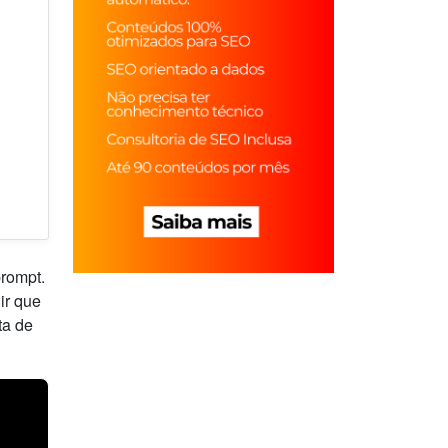
prompt.
ir que
ta de