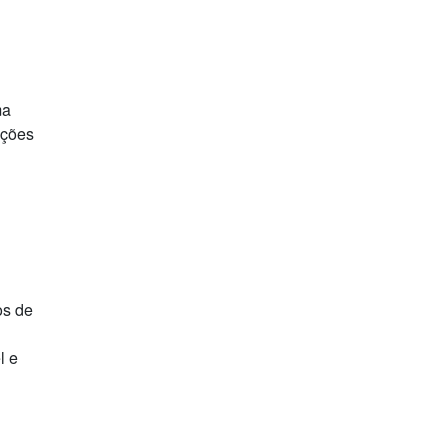
ma
ações
os de
l e