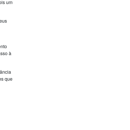
ois um
seus
ento
asso à
tância
es que