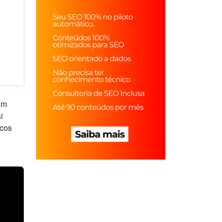
om
i
icos