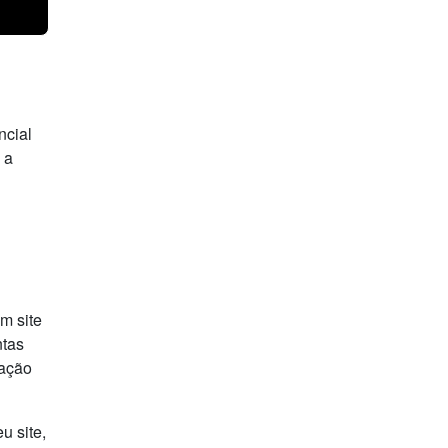
ncial
 a
um site
ntas
gação
u site,