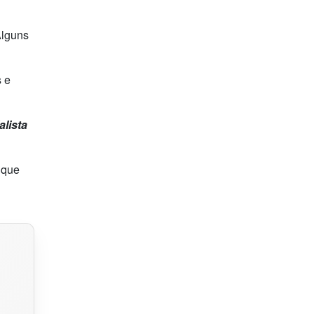
Alguns
s e
alista
 que