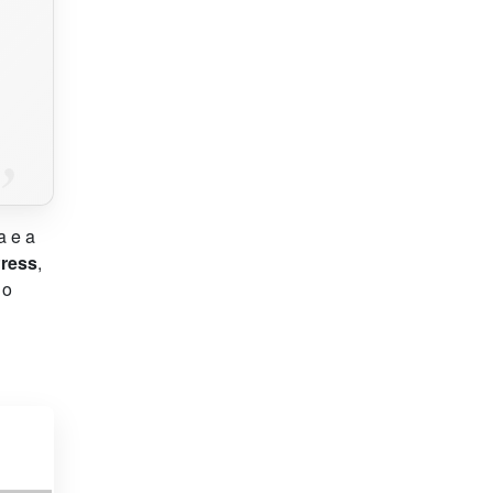
a e a
Press
,
 o