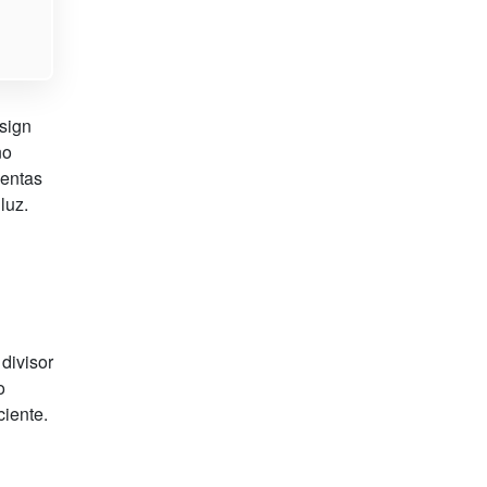
sign
no
mentas
luz.
divisor
o
iente.