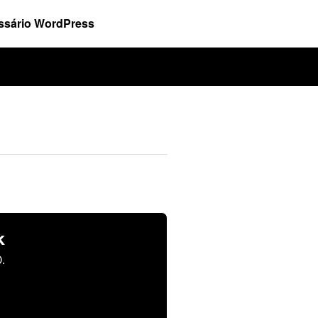
ssário WordPress
k
.