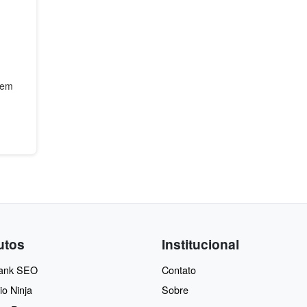
gem
utos
Institucional
Rank SEO
Contato
io Ninja
Sobre