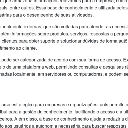
a, que armazena informações relevantes para a empresa, como
gais, entre outros. Essa base de conhecimento é utilizada pelo
sárias para o desempenho de suas atividades.
hecimento externas, que são voltadas para atender as necessi
êm informações sobre produtos, serviços, respostas a perguntas
 clientes para obter suporte e solucionar dúvidas de forma au
imento ao cliente.
pode ser categorizada de acordo com sua forma de acesso. E
eio de uma plataforma web, permitindo consultas e pesquisas r
enadas localmente, em servidores ou computadores, e podem s
urso estratégico para empresas e organizações, pois permite o
ibui para a gestão do conhecimento, facilitando o acesso e a ut
rceiros. Além disso, a base de conhecimento ajuda a reduzir a 
do aos usuários a autonomia necessária para buscar respostas 