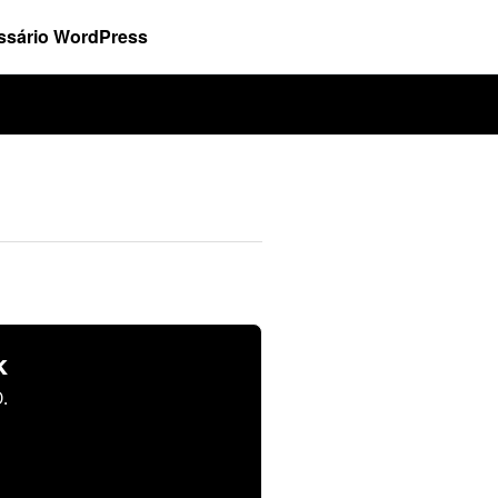
ssário WordPress
k
.