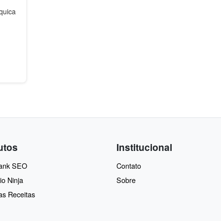
quica
utos
Institucional
Rank SEO
Contato
io Ninja
Sobre
as Receitas