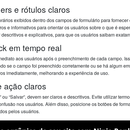
ders e rótulos claros
rários exibidos dentro dos campos de formulário para fornecer
laros e informativos para orientar os usuários sobre o que é es
descritivos e explicativos, para que os usuários saibam exatam
ck em tempo real
mediato aos usuários após o preenchimento de cada campo. Isso
do se o campo foi preenchido corretamente ou se há algum err
rros imediatamente, melhorando a experiência de uso.
e ação claros
ou “Salvar”, devem ser claros e descritivos. Evite utilizar ter
nfusão nos usuários. Além disso, posicione os botões de forma
ados pelos usuários.