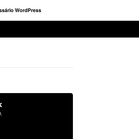
ssário WordPress
k
.