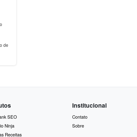
ão
io de
utos
Institucional
Rank SEO
Contato
io Ninja
Sobre
as Receitas