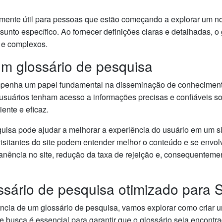
almente útil para pessoas que estão começando a explorar um 
to específico. Ao fornecer definições claras e detalhadas, o g
 e complexos.
um glossário de pesquisa
penha um papel fundamental na disseminação de conhecimento 
usuários tenham acesso a informações precisas e confiáveis so
ente e eficaz.
uisa pode ajudar a melhorar a experiência do usuário em um si
 visitantes do site podem entender melhor o conteúdo e se envol
ência no site, redução da taxa de rejeição e, consequentement
ssário de pesquisa otimizado para
cia de um glossário de pesquisa, vamos explorar como criar 
 busca é essencial para garantir que o glossário seja encontr