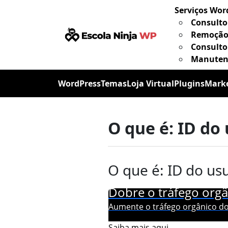
Serviços Wor
Consulto
Remoção
Consulto
Manutenç
WordPress
Temas
Loja Virtual
Plugins
Mark
O que é: ID do
O que é: ID do us
Dobre o tráfego orgâ
Aumente o tráfego orgânico do
Saiba mais aqui