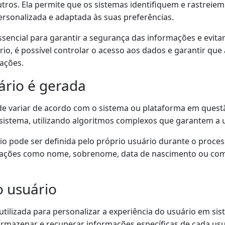
utros. Ela permite que os sistemas identifiquem e rastreiem
rsonalizada e adaptada às suas preferências.
ssencial para garantir a segurança das informações e evita
ário, é possível controlar o acesso aos dados e garantir qu
ações.
ário é gerada
de variar de acordo com o sistema ou plataforma em questã
istema, utilizando algoritmos complexos que garantem a un
io pode ser definida pelo próprio usuário durante o proces
rmações como nome, sobrenome, data de nascimento ou co
o usuário
tilizada para personalizar a experiência do usuário em si
l armazenar e recuperar informações específicas de cada us