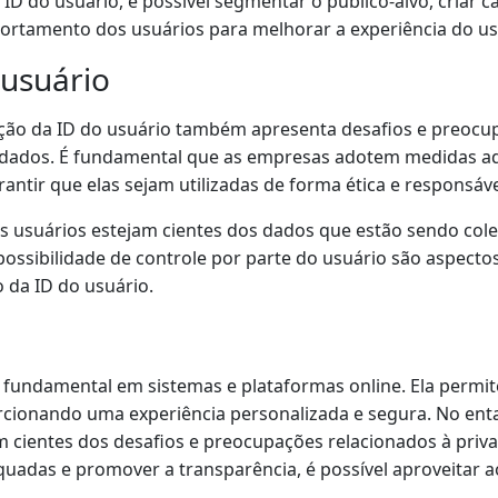
ID do usuário, é possível segmentar o público-alvo, criar
ortamento dos usuários para melhorar a experiência do usu
 usuário
zação da ID do usuário também apresenta desafios e preocu
s dados. É fundamental que as empresas adotem medidas a
antir que elas sejam utilizadas de forma ética e responsáve
os usuários estejam cientes dos dados que estão sendo col
 possibilidade de controle por parte do usuário são aspectos
 da ID do usuário.
fundamental em sistemas e plataformas online. Ela permite 
rcionando uma experiência personalizada e segura. No ent
m cientes dos desafios e preocupações relacionados à priv
uadas e promover a transparência, é possível aproveitar a