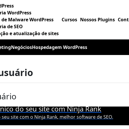
dPress
ria WordPress
 de Malware WordPress
Cursos
Nossos Plugins
Cont
ria de SEO
ão e atualização de sites
eting
Negócios
Hospedagem WordPress
 usuário
uário
nico do seu site com Ninja Rank
 seu site com o Ninja Rank, melhor software de SEO.