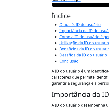
Índice
O que é: ID do usuário
Importância da ID do usuá
Como a ID do usuário é ge
Utilização da ID do usuário
Benefícios da ID do usuári
Desafios da ID do usuário
Conclusão
A ID do usuário é um identific
caracteres que permite identif
garantir a segurança e a perso
Importância da ID
A ID do usuário desempenha um 