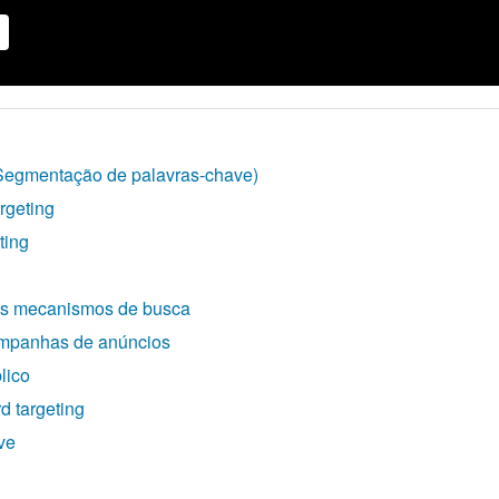
(Segmentação de palavras-chave)
rgeting
ting
os mecanismos de busca
ampanhas de anúncios
lico
 targeting
ve