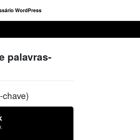
ssário WordPress
e palavras-
-chave)
k
.