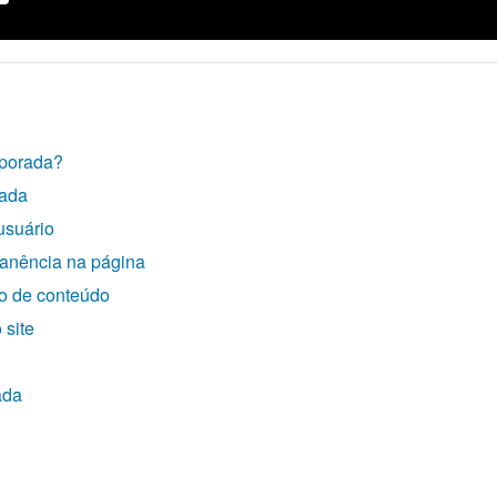
rporada?
rada
usuário
anência na página
to de conteúdo
 site
ada