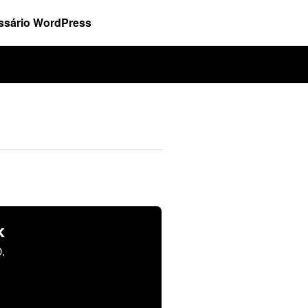
ssário WordPress
k
.