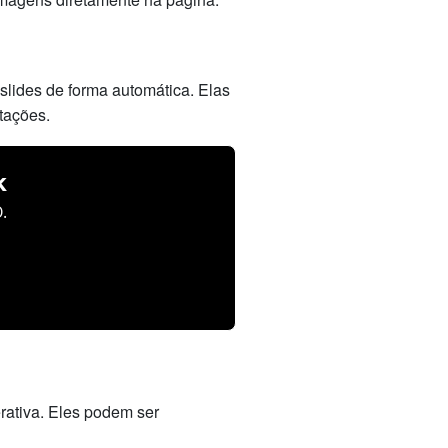
lides de forma automática. Elas
tações.
k
.
rativa. Eles podem ser