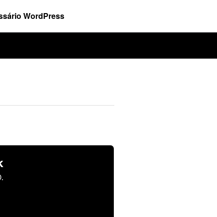
ssário WordPress
k
.