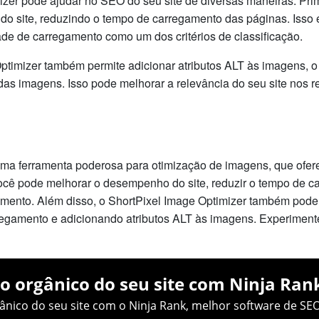
izer pode ajudar no SEO do seu site de diversas maneiras. Pri
 site, reduzindo o tempo de carregamento das páginas. Isso é
de de carregamento como um dos critérios de classificação.
Optimizer também permite adicionar atributos ALT às imagens,
as imagens. Isso pode melhorar a relevância do seu site nos r
uma ferramenta poderosa para otimização de imagens, que ofere
você pode melhorar o desempenho do site, reduzir o tempo de 
ento. Além disso, o ShortPixel Image Optimizer também pode 
egamento e adicionando atributos ALT às imagens. Experimente
o orgânico do seu site com Ninja Ran
nico do seu site com o Ninja Rank, melhor software de SEO