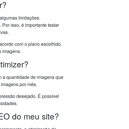
r?
algumas limitações.
or isso, é importante testar
ivas.
 acordo com o plano escolhido.
as imagens.
timizer?
om a quantidade de imagens que
0 imagens por mês.
ressão desejado. É possível
ssidades.
EO do meu site?