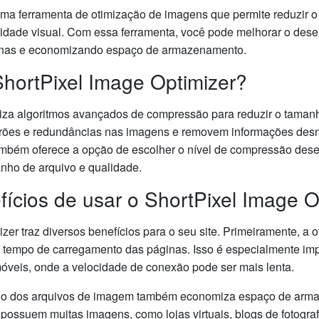
uma ferramenta de otimização de imagens que permite reduzir 
dade visual. Com essa ferramenta, você pode melhorar o dese
inas e economizando espaço de armazenamento.
hortPixel Image Optimizer?
iliza algoritmos avançados de compressão para reduzir o tama
adrões e redundâncias nas imagens e removem informações des
também oferece a opção de escolher o nível de compressão dese
anho de arquivo e qualidade.
ícios de usar o ShortPixel Image O
zer traz diversos benefícios para o seu site. Primeiramente, a
 tempo de carregamento das páginas. Isso é especialmente imp
móveis, onde a velocidade de conexão pode ser mais lenta.
ho dos arquivos de imagem também economiza espaço de armaz
 possuem muitas imagens, como lojas virtuais, blogs de fotograf