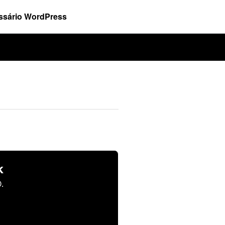
ssário WordPress
k
.