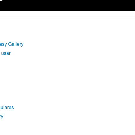
asy Gallery
e usar
gulares
ry