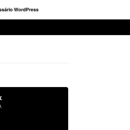
ssário WordPress
k
.