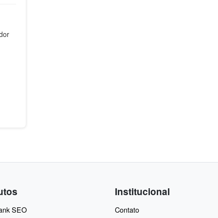
dor
utos
Institucional
Rank SEO
Contato