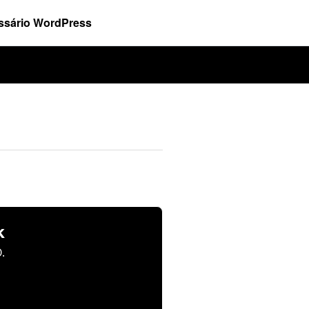
ssário WordPress
k
.