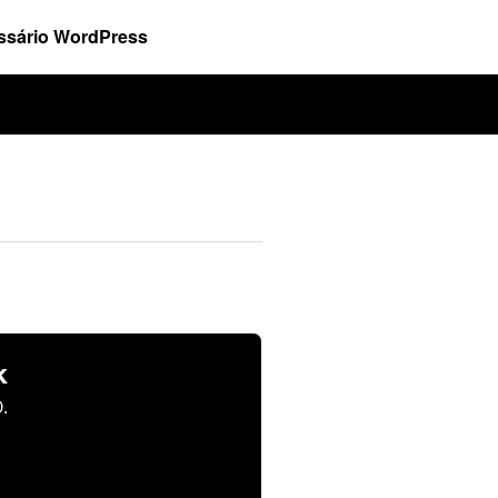
ssário WordPress
k
.