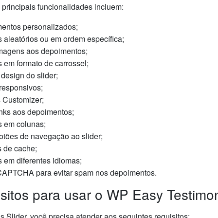
 principais funcionalidades incluem:
mentos personalizados;
 aleatórios ou em ordem específica;
imagens aos depoimentos;
 em formato de carrossel;
design do slider;
responsivos;
 Customizer;
inks aos depoimentos;
s em colunas;
otões de navegação ao slider;
s de cache;
 em diferentes idiomas;
eCAPTCHA para evitar spam nos depoimentos.
sitos para usar o WP Easy Testimon
 Slider, você precisa atender aos seguintes requisitos: