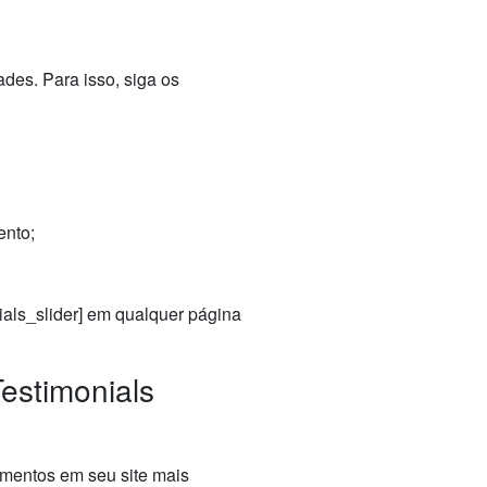
des. Para isso, siga os
ento;
ials_slider] em qualquer página
estimonials
imentos em seu site mais