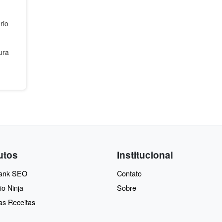
rio
ura
utos
Institucional
Rank SEO
Contato
io Ninja
Sobre
as Receitas