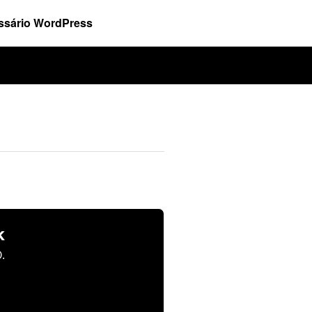
ssário WordPress
k
.