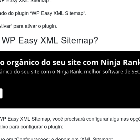
 “WP Easy XML Sitemap”.
 lado do plugin “WP Easy XML Sitemap”.
tivar” para ativar o plugin.
o WP Easy XML Sitemap?
o orgânico do seu site com Ninja Ran
nico do seu site com o Ninja Rank, melhor software de SEO
 WP Easy XML Sitemap, você precisará configurar algumas opçõ
ixo para configurar o plugin:
ique em “Configurações” e depois em “XML Sitemap”.