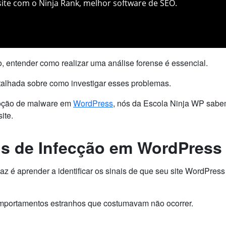
ite com o Ninja Rank, melhor software de SEO.
, entender como realizar uma análise forense é essencial.
talhada sobre como investigar esses problemas.
moção de malware em
WordPress
, nós da Escola Ninja WP sab
ite.
ais de Infecção em WordPress
z é aprender a identificar os sinais de que seu site WordPress 
omportamentos estranhos que costumavam não ocorrer.