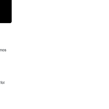
emos
foi