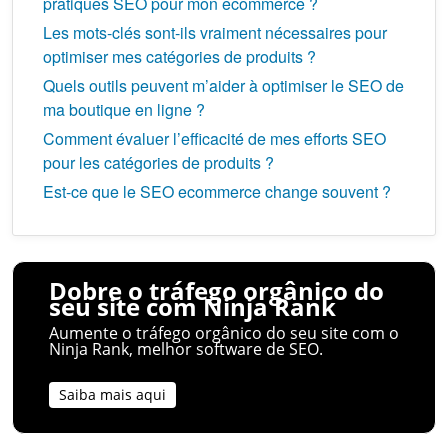
pratiques SEO pour mon ecommerce ?
Les mots-clés sont-ils vraiment nécessaires pour
optimiser mes catégories de produits ?
Quels outils peuvent m’aider à optimiser le SEO de
ma boutique en ligne ?
Comment évaluer l’efficacité de mes efforts SEO
pour les catégories de produits ?
Est-ce que le SEO ecommerce change souvent ?
Dobre o tráfego orgânico do
seu site com Ninja Rank
Aumente o tráfego orgânico do seu site com o
Ninja Rank, melhor software de SEO.
Saiba mais aqui