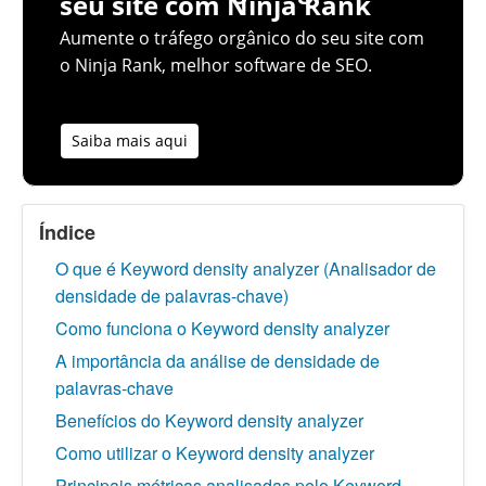
seu site com Ninja Rank
Aumente o tráfego orgânico do seu site com
o Ninja Rank, melhor software de SEO.
Saiba mais aqui
Índice
O que é Keyword density analyzer (Analisador de
densidade de palavras-chave)
Como funciona o Keyword density analyzer
A importância da análise de densidade de
palavras-chave
Benefícios do Keyword density analyzer
Como utilizar o Keyword density analyzer
Principais métricas analisadas pelo Keyword