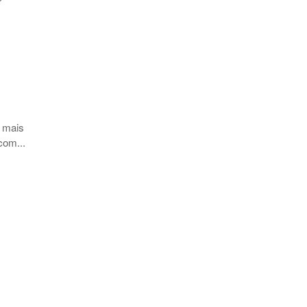
s mais
com...