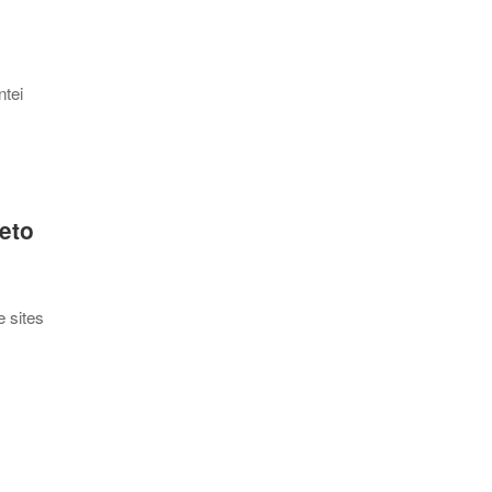
ntei
eto
e sites