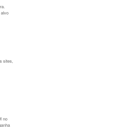
ra.
 alvo
 sites,
M no
ganha