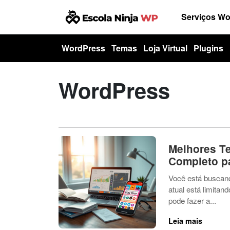
Serviços W
WordPress
Temas
Loja Virtual
Plugins
WordPress
Melhores T
Completo pa
Você está buscan
atual está limita
pode fazer a...
Leia mais