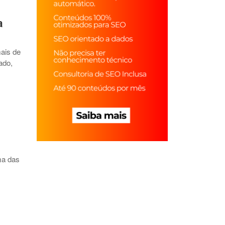
a
ais de
ado,
ma das