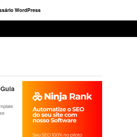
ssário WordPress
 Guia
mplate
nse