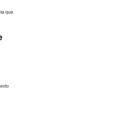
sta que
e
texto