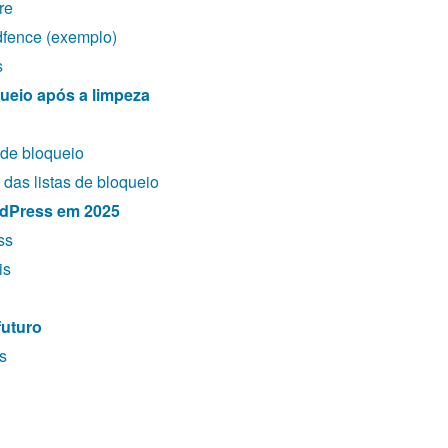
re
fence (exemplo)
s
queio após a limpeza
 de bloqueio
 das listas de bloqueio
rdPress em 2025
ss
is
futuro
s