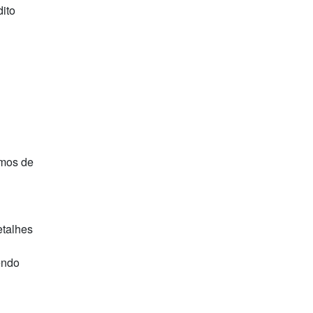
dito
smos de
etalhes
endo