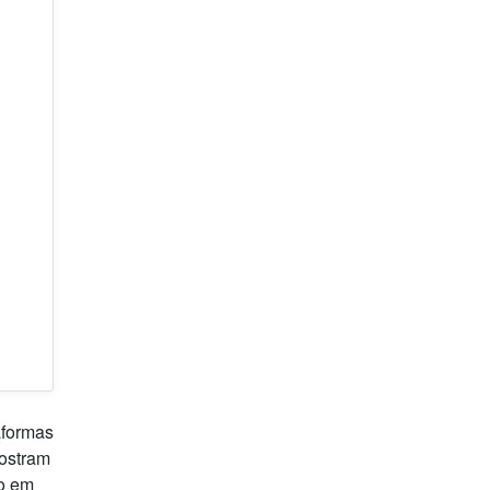
aformas
mostram
vo em