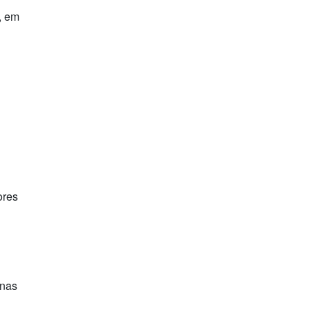
, em
ores
inas