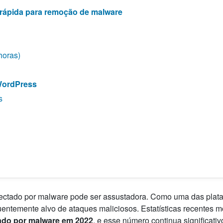
o rápida para remoção de malware
horas)
WordPress
s
nfectado por malware pode ser assustadora. Como uma das plat
entemente alvo de ataques maliciosos. Estatísticas recentes 
tado por malware em 2022
, e esse número continua significati