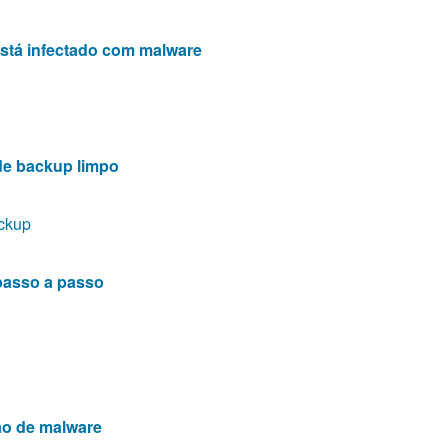
está infectado com malware
de backup limpo
ackup
passo a passo
ão de malware